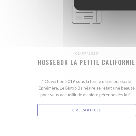
01/07/2020
HOSSEGOR LA PETITE CALIFORNIE
" Ouvert en 2019 sous la forme d'une brasserie
Ephémère, Le Bistro Balnéaire se refait une beauté
pour vous accueillir de manière pérenne dès la fin
juillet. Ce joli restaurant moderne, à l'architecture
Basco Landaise, disposera d'une salle à l'étage et
((OUVRE UNE NOU
LIRE L'ARTICLE
d'une terrasse avec une vue panoramique sur le lac.
Nul doute que les couchers de soleil seront
grandioses. Avec sa cuisine ouverte et son
ambiance chaleureuse, on retrouvera le bar à sushis,