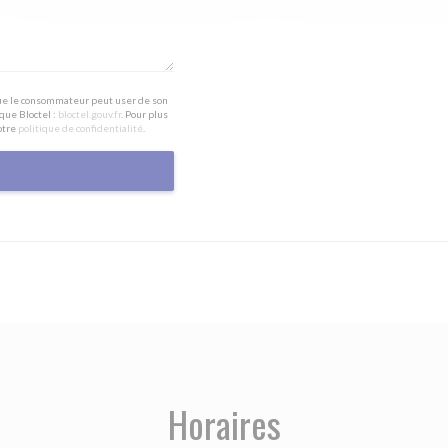
 que le consommateur peut user de son
que Bloctel :
bloctel.gouv.fr
. Pour plus
otre
politique de confidentialité
.
Horaires