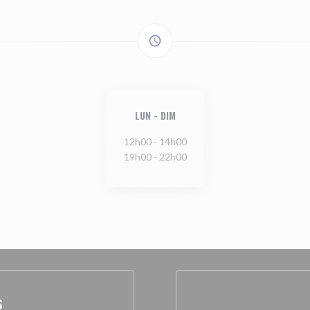
access_time
LUN
-
DIM
12h00 - 14h00
19h00 - 22h00
S