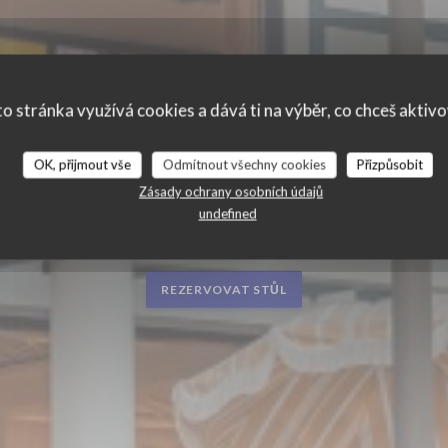
o stránka využívá cookies a dává ti na výběr, co chceš aktiv
OK, přijmout vše
Odmítnout všechny cookies
Přizpůsobit
E
Zásady ochrany osobních údajů
BRASSERIE - RESTAURANT
|
HOSSEGOR
undefined
REZERVOVAT STŮL