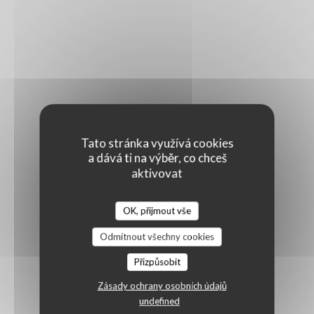
Tato stránka využívá cookies
a dává ti na výběr, co chceš
aktivovat
OK, přijmout vše
Odmítnout všechny cookies
Přizpůsobit
Zásady ochrany osobních údajů
undefined