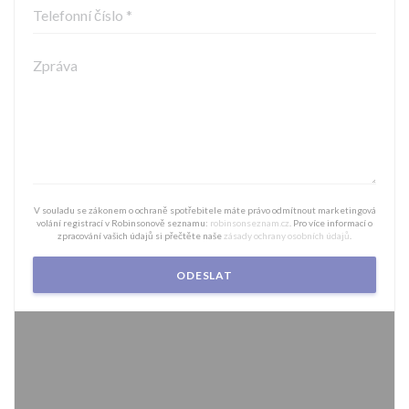
V souladu se zákonem o ochraně spotřebitele máte právo odmítnout marketingová
volání registrací v Robinsonově seznamu:
robinsonseznam.cz
. Pro více informací o
zpracování vašich údajů si přečtěte naše
zásady ochrany osobních údajů
.