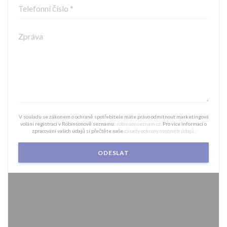
V souladu se zákonem o ochraně spotřebitele máte právo odmítnout marketingová
volání registrací v Robinsonově seznamu:
robinsonseznam.cz
. Pro více informací o
zpracování vašich údajů si přečtěte naše
zásady ochrany osobních údajů
.