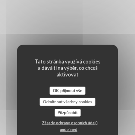
Tato stránka využívá cookies
a dává ti na výběr, co chceš
aktivovat
OK, přijmout vše
Odmítnout všechny cookies
Přizpůsobit
Zásady ochrany osobních údajů
undefined