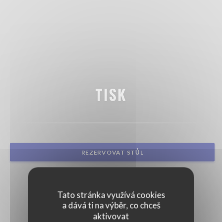
TISK
REZERVOVAT STŮL
Tato stránka využívá cookies
a dává ti na výběr, co chceš
aktivovat