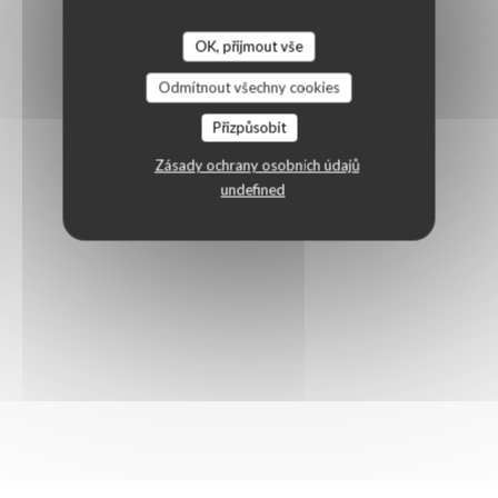
OK, přijmout vše
Odmítnout všechny cookies
Přizpůsobit
Zásady ochrany osobních údajů
undefined