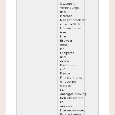
Sitzungs-,
Verbindungs-
und
Internet-
Navigationsdaten,
einschließlich
Informationen
über
Ihren
Browser
oder
Ihr
Endgerät
und
deren
Konfiguration
(z.B.
Device
Fingerprinting,
eindeutige
Geräte-
ID,
Anzeigeauflösung,
Betriebssystem,
IP-
Adresse,
Internetbrowser,
Endgerätetyp...),