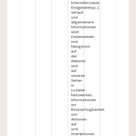
Internetbrowser,
Endgerätetyp...),
Verlauf
und
allgemeinere
Informationen
über
Datenverkehr
und
Navigation
auf
der
Website
und
auf
unseren
Seiten
in
sozialen
Netzwerken,
Informationen
zur
Rückverfolgbarkeit
von
Aktionen
auf
und
Interaktionen