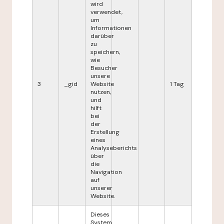
wird
verwendet,
um
Informationen
darüber
zu
speichern,
wie
Besucher
unsere
3
_gid
Website
1 Tag
nutzen,
und
hilft
bei
der
Erstellung
eines
Analyseberichts
über
die
Navigation
auf
unserer
Website.
Dieses
System