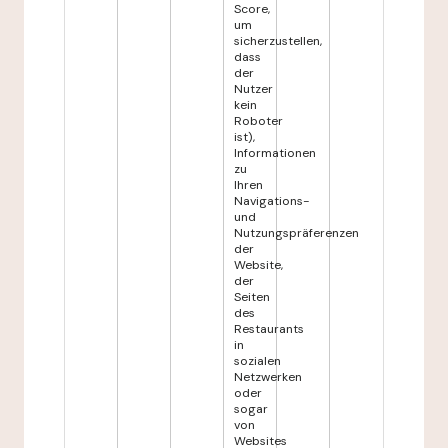
Score,
um
sicherzustellen,
dass
der
Nutzer
kein
Roboter
ist),
Informationen
zu
Ihren
Navigations-
und
Nutzungspräferenzen
der
Website,
der
Seiten
des
Restaurants
in
sozialen
Netzwerken
oder
sogar
von
Websites