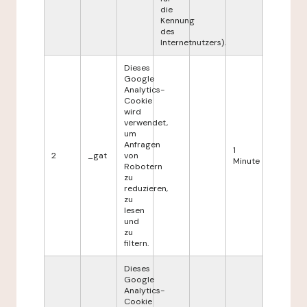
die
Kennung
des
Internetnutzers).
Dieses
Google
Analytics-
Cookie
wird
verwendet,
um
Anfragen
1
2
_gat
von
Minute
Robotern
zu
reduzieren,
zu
lesen
und
zu
filtern.
Dieses
Google
Analytics-
Cookie