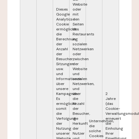
Website
Dieses
oder
Google
mit
Analytics-
den
Cookie
Seiten
ermöglicht
des
die
Restaurants
Berechnung
in
der
sozialen
Anzahl
Netzwerken
der
oder
Besucher,
zwischen
Sitzungen
der
usw.
Website
und
und
Informationen
sozialen
über
Netzwerken,
unsere
und
Kampagnen.
über
2
Es
die
Jahre
ermöglicht
Anzahl
(das
somit
der
Cookie-
die
Besucher,
Verwaltungsmodul
Verfolgung
die
erneuert
Unternehmen,
der
Herkunft
die
die
Nutzung
der
Einholung
solche
unserer
Nutzer
Ihrer
Cookies
Website
und
Einwilligung