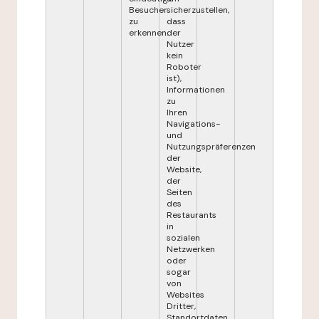
Besucher
sicherzustellen,
zu
dass
erkennen.
der
Nutzer
kein
Roboter
ist),
Informationen
zu
Ihren
Navigations-
und
Nutzungspräferenzen
der
Website,
der
Seiten
des
Restaurants
in
sozialen
Netzwerken
oder
sogar
von
Websites
Dritter,
Standortdaten