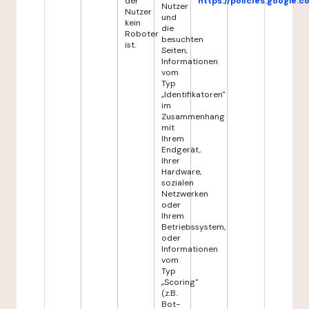
der
https://policies.google.
Nutzer
Nutzer
und
kein
die
Roboter
besuchten
ist.
Seiten,
Informationen
vom
Typ
„Identifikatoren"
im
Zusammenhang
mit
Ihrem
Endgerät,
Ihrer
Hardware,
sozialen
Netzwerken
oder
Ihrem
Betriebssystem,
oder
Informationen
vom
Typ
„Scoring"
(z.B.
Bot-