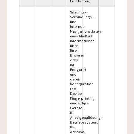
Emittenten)
Sitzungs-,
Verbindungs-
und
Internet-
Navigationsdaten,
einschließlich
Informationen
über
Ihren
Browser
oder
Ihr
Endgerät
und
deren
Konfiguration
(z.B.
Device
Fingerprinting,
eindeutige
Geräte-
ID,
Anzeigeauflösung,
Betriebssystem,
IP-
Adresse,