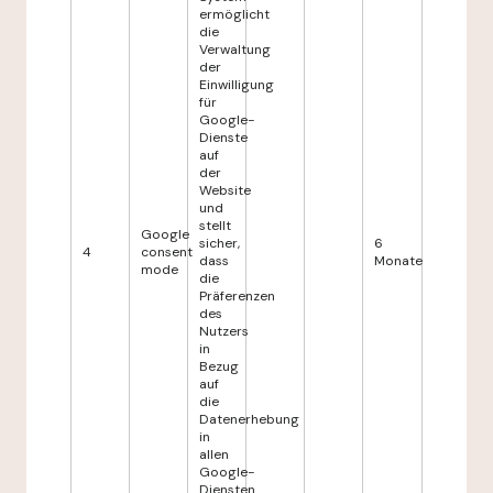
ermöglicht
die
Verwaltung
der
Einwilligung
für
Google-
Dienste
auf
der
Website
und
stellt
Google
sicher,
6
4
consent
dass
Monate
mode
die
Präferenzen
des
Nutzers
in
Bezug
auf
die
Datenerhebung
in
allen
Google-
Diensten