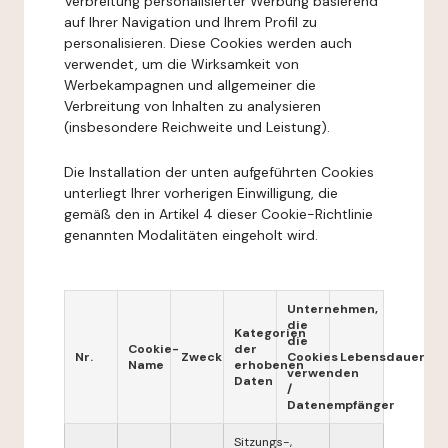
Verbreitung personalisierter Werbung basierend
auf Ihrer Navigation und Ihrem Profil zu
personalisieren. Diese Cookies werden auch
verwendet, um die Wirksamkeit von
Werbekampagnen und allgemeiner die
Verbreitung von Inhalten zu analysieren
(insbesondere Reichweite und Leistung).
Die Installation der unten aufgeführten Cookies
unterliegt Ihrer vorherigen Einwilligung, die
gemäß den in Artikel 4 dieser Cookie-Richtlinie
genannten Modalitäten eingeholt wird.
Unternehmen,
die
Kategorien
die
Cookie-
der
Nr.
Zweck
Cookies
Lebensdauer
Name
erhobenen
verwenden
Daten
/
Datenempfänger
Sitzungs-,