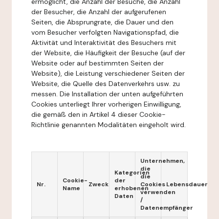
ermöglicht, die Anzahl der Besuche, die Anzahl
der Besucher, die Anzahl der aufgerufenen
Seiten, die Absprungrate, die Dauer und den
vom Besucher verfolgten Navigationspfad, die
Aktivität und Interaktivität des Besuchers mit
der Website, die Häufigkeit der Besuche (auf der
Website oder auf bestimmten Seiten der
Website), die Leistung verschiedener Seiten der
Website, die Quelle des Datenverkehrs usw. zu
messen. Die Installation der unten aufgeführten
Cookies unterliegt Ihrer vorherigen Einwilligung,
die gemäß den in Artikel 4 dieser Cookie-
Richtlinie genannten Modalitäten eingeholt wird.
Unternehmen,
die
Kategorien
die
Cookie-
der
Nr.
Zweck
Cookies
Lebensdauer
Name
erhobenen
verwenden
Daten
/
Datenempfänger