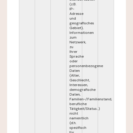
(z.B.
IP-
Adresse
und
geografisches
Gebiet),
Informationen
zum
Netzwerk,
zu
Ihrer
Sprache
oder
personenbezogene
Daten
(Alter,
Geschlecht,
Interessen,
demografische
Daten,
Familien-/Familienstand,
berufliche
Tätigkeit/Status...)
nicht
namentlich
(d.h.
spezifisch
für