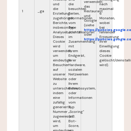
verwenden:
und
die
nach
das
die
besuchten
maximal
1
_ga
Restaurant
Erstellung
Seiten,
6
und
zugehöriger
Informationen
Monaten,
Google
Berichte,
vom
wobei
(siehe
insbesondere
Typ
bei
https://policies.google.
Analyseberichte.
„Identifikatoren"
fehlender
oder
Dieses
im
Erneuerung
https://policies.google.
Cookie
Zusammenhang
Ihrer
wird
mit
Einwilligung
verwendet,
Ihrem
dieses
um
Endgerät,
Cookie
eindeutige
Ihrer
gelöscht/deinstalli
Besucher
Hardware,
wird).
auf
sozialen
unserer
Netzwerken
Website
oder
zu
Ihrem
unterscheiden,
Betriebssystem,
indem
oder
eine
Informationen
zufällig
vom
generierte
Typ
Nummer
„Scoring"
zugewiesen
(z.B.
wird,
Bot-
um
Score,
eindeutige
um