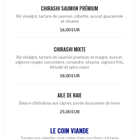
CHIRASHI SAUMON PRÉMIUM
Riz vinaigré, tartare de saumon, cébette, avocat guacamole
et sésame
16,00 EUR
CHIRASHI MIXTE
Riz vinaigré, tartare de saumon premium et maigre, avocat,
oignons rouges concombre, coriandre, sésame, oignons frits,
tériyaki et spicy mayo
18,00 EUR
AILE DE RAIE
Beurre d'échalote aux câpres, purée de pomme de terre
25,00 EUR
LE COIN VIANDE
Toutes nos viandes sont cuites dans nos fours à braise