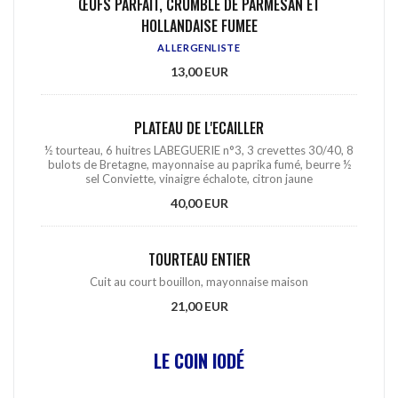
ŒUFS PARFAIT, CRUMBLE DE PARMESAN ET
HOLLANDAISE FUMEE
ALLERGENLISTE
13,00 EUR
PLATEAU DE L'ECAILLER
½ tourteau, 6 huitres LABEGUERIE n°3, 3 crevettes 30/40, 8
bulots de Bretagne, mayonnaise au paprika fumé, beurre ½
sel Conviette, vinaigre échalote, citron jaune
40,00 EUR
TOURTEAU ENTIER
Cuit au court bouillon, mayonnaise maison
21,00 EUR
LE COIN IODÉ