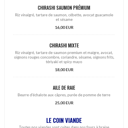
CHIRASHI SAUMON PRÉMIUM
Riz vinaigré, tartare de saumon, cébette, avocat guacamole
et sésame
16,00 EUR
CHIRASHI MIXTE
Riz vinaigré, tartare de saumon premium et maigre, avocat,
oignons rouges concombre, coriandre, sésame, oignons frits,
tériyaki et spicy mayo
18,00 EUR
AILE DE RAIE
Beurre d'échalote aux câpres, purée de pomme de terre
25,00 EUR
LE COIN VIANDE
Toutes nos viandes sont cuites dans nos fours à braise