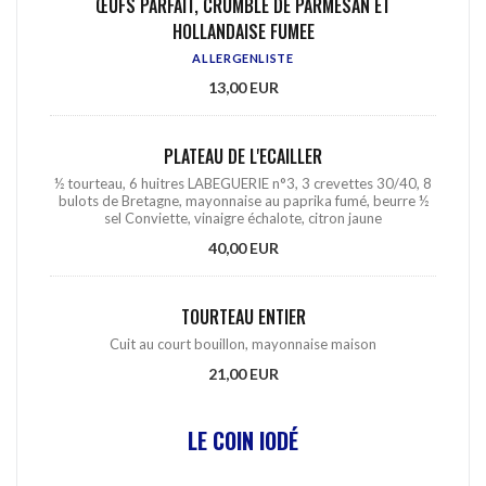
ŒUFS PARFAIT, CRUMBLE DE PARMESAN ET
HOLLANDAISE FUMEE
ALLERGENLISTE
13,00 EUR
PLATEAU DE L'ECAILLER
½ tourteau, 6 huitres LABEGUERIE n°3, 3 crevettes 30/40, 8
bulots de Bretagne, mayonnaise au paprika fumé, beurre ½
sel Conviette, vinaigre échalote, citron jaune
40,00 EUR
TOURTEAU ENTIER
Cuit au court bouillon, mayonnaise maison
21,00 EUR
LE COIN IODÉ