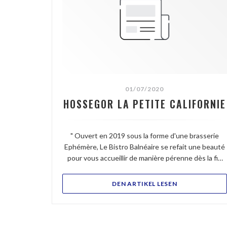
01/07/2020
HOSSEGOR LA PETITE CALIFORNIE
" Ouvert en 2019 sous la forme d'une brasserie
Ephémère, Le Bistro Balnéaire se refait une beauté
pour vous accueillir de manière pérenne dès la fin
juillet. Ce joli restaurant moderne, à l'architecture
Basco Landaise, disposera d'une salle à l'étage et
((ÖFFNET EIN 
DEN ARTIKEL LESEN
d'une terrasse avec une vue panoramique sur le lac.
Nul doute que les couchers de soleil seront
grandioses. Avec sa cuisine ouverte et son
ambiance chaleureuse, on retrouvera le bar à sushis,