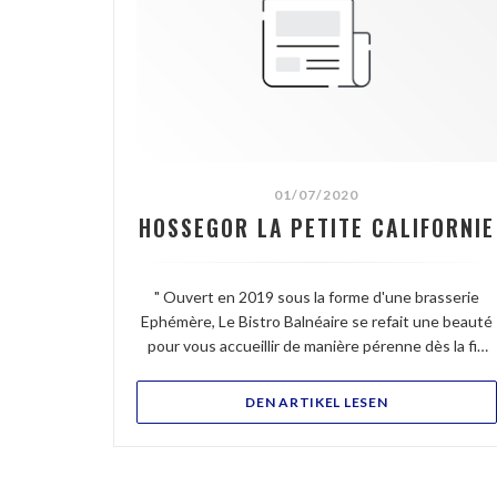
01/07/2020
HOSSEGOR LA PETITE CALIFORNIE
" Ouvert en 2019 sous la forme d'une brasserie
Ephémère, Le Bistro Balnéaire se refait une beauté
pour vous accueillir de manière pérenne dès la fin
juillet. Ce joli restaurant moderne, à l'architecture
Basco Landaise, disposera d'une salle à l'étage et
((ÖFFNET EIN 
DEN ARTIKEL LESEN
d'une terrasse avec une vue panoramique sur le lac.
Nul doute que les couchers de soleil seront
grandioses. Avec sa cuisine ouverte et son
ambiance chaleureuse, on retrouvera le bar à sushis,