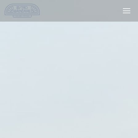
Πίνακας διαχείρισης "Μπισκότων" (Cookies)