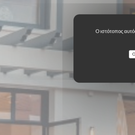
Ο ιστότοπος αυτός
O
BISTRO BALNÉAIR