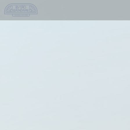
Πίνακας διαχείρισης "Μπισκότων" (Cookies)