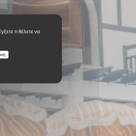
γξετε τι θέλετε να
υση