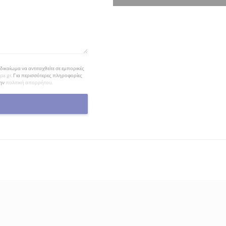
ικαίωμα να αντιταχθείτε σε εμπορικές
pa.gr
. Για περισσότερες πληροφορίες
την
πολιτική απορρήτου
.