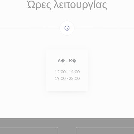
Ώρες λειτουργίας
access_time
Δ�
-
Κ�
12:00 - 14:00
19:00 - 22:00