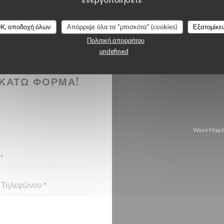
K, αποδοχή όλων
Απόρριψε όλα τα "μπισκότα" (cookies)
Εξατομίκε
Πολιτική απορρήτου
undefined
ΉΣΕΤΕ ΜΑΖΊ
ΚΆΤΩ ΦΌΡΜΑ!
Waze Map ε