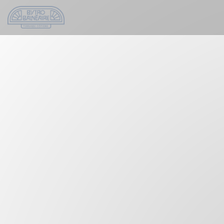
Πίνακας διαχείρισης "Μπισκότων" (Cookies)