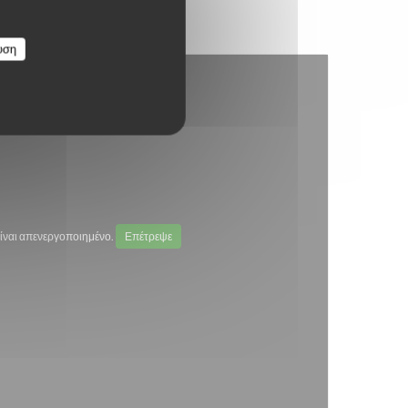
υση
ίναι απενεργοποιημένο.
Επέτρεψε