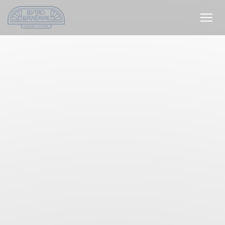
Πίνακας διαχείρισης "Μπισκότων" (Cookies)