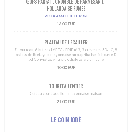
ŒUFS PARFAIT, CRUMBLE DE PARMESAN ET
HOLLANDAISE FUMEE
ΛΊΣΤΑ ΑΛΛΕΡΓΙΟΓΌΝΩΝ
13,00 EUR
PLATEAU DE L'ECAILLER
½ tourteau, 6 huitres LABEGUERIE n°3, 3 crevettes 30/40, 8
bulots de Bretagne, mayonnaise au paprika fumé, beurre ½
sel Conviette, vinaigre échalote, citron jaune
40,00 EUR
TOURTEAU ENTIER
Cuit au court bouillon, mayonnaise maison
21,00 EUR
LE COIN IODÉ