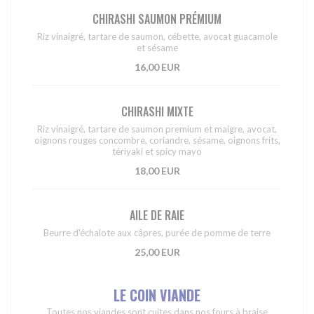
CHIRASHI SAUMON PRÉMIUM
Riz vinaigré, tartare de saumon, cébette, avocat guacamole
et sésame
16,00 EUR
CHIRASHI MIXTE
Riz vinaigré, tartare de saumon premium et maigre, avocat,
oignons rouges concombre, coriandre, sésame, oignons frits,
tériyaki et spicy mayo
18,00 EUR
AILE DE RAIE
Beurre d'échalote aux câpres, purée de pomme de terre
25,00 EUR
LE COIN VIANDE
Toutes nos viandes sont cuites dans nos fours à braise