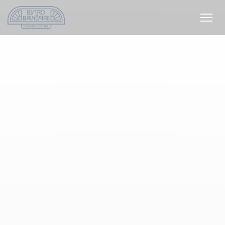
Πίνακας διαχείρισης "Μπισκότων" (Cookies)