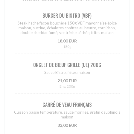
BURGER DU BISTRO (VBF)
Steak haché façon bouchère 150g VBF mayonnaise épicé
maison, sucrine, échalotes confites au beurre, cornichon,
double cheddar fumé, ventrêche séchée, frites maison
18,00 EUR
180g
ONGLET DE BŒUF GRILLE (UE) 200G
Sauce Bistro, frites maison
21,00 EUR
Env. 200g
CARRÉ DE VEAU FRANÇAIS
Cuisson basse température, sauce morilles, gratin dauphinois
maison
33,00 EUR