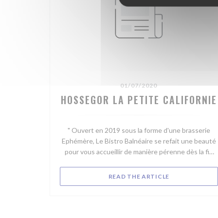
01/07/2020
HOSSEGOR LA PETITE CALIFORNIE
" Ouvert en 2019 sous la forme d'une brasserie
Ephémère, Le Bistro Balnéaire se refait une beauté
pour vous accueillir de manière pérenne dès la fin
juillet. Ce joli restaurant moderne, à l'architecture
Basco Landaise, disposera d'une salle à l'étage et
((OPENS IN A 
READ THE ARTICLE
d'une terrasse avec une vue panoramique sur le lac.
Nul doute que les couchers de soleil seront
grandioses. Avec sa cuisine ouverte et son
ambiance chaleureuse, on retrouvera le bar à sushis,