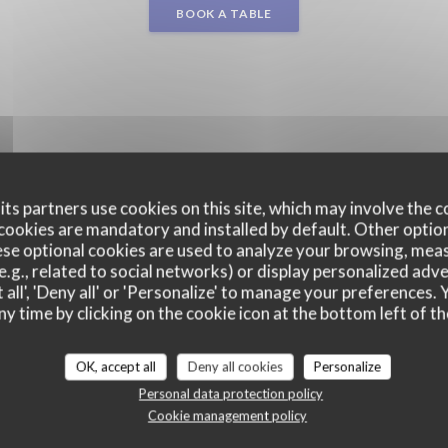
BOOK A TABLE
ts partners use cookies on this site, which may involve the c
cookies are mandatory and installed by default. Other optio
se optional cookies are used to analyze your browsing, meas
e.g., related to social networks) or display personalized adve
 all', 'Deny all' or 'Personalize' to manage your preferences
ny time by clicking on the cookie icon at the bottom left of th
OK, accept all
Deny all cookies
Personalize
Personal data protection policy
Cookie management policy