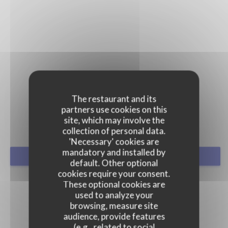
PRESS
The restaurant and its
partners use cookies on this
site, which may involve the
collection of personal data.
'Necessary' cookies are
mandatory and installed by
BOOK A TABLE
default. Other optional
cookies require your consent.
These optional cookies are
used to analyze your
browsing, measure site
audience, provide features
(e.g., related to social