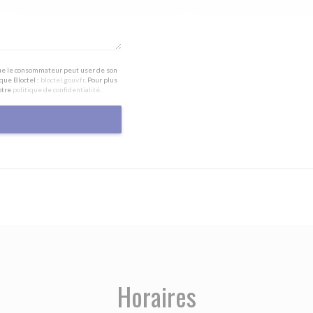
 que le consommateur peut user de son
que Bloctel :
bloctel.gouv.fr
. Pour plus
otre
politique de confidentialité
.
Horaires