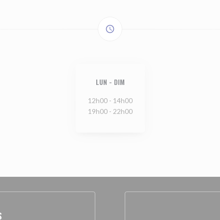
access_time
LUN
-
DIM
12h00 - 14h00
19h00 - 22h00
S