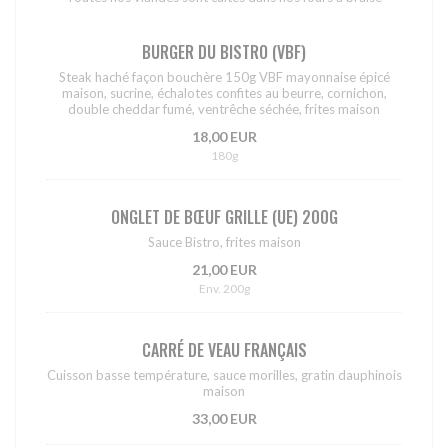
BURGER DU BISTRO (VBF)
Steak haché façon bouchère 150g VBF mayonnaise épicé
maison, sucrine, échalotes confites au beurre, cornichon,
double cheddar fumé, ventrêche séchée, frites maison
18,00 EUR
180g
ONGLET DE BŒUF GRILLE (UE) 200G
Sauce Bistro, frites maison
21,00 EUR
Env. 200g
CARRÉ DE VEAU FRANÇAIS
Cuisson basse température, sauce morilles, gratin dauphinois
maison
33,00 EUR