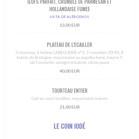
ŒUFS PARFAIT, CRUMBLE DE PARMESAN ET
HOLLANDAISE FUMEE
LISTA DE ALÉRGENOS
13,00 EUR
PLATEAU DE L'ECAILLER
½ tourteau, 6 huitres LABEGUERIE n°3, 3 crevettes 30/40, 8
bulots de Bretagne, mayonnaise au paprika fumé, beurre ½
sel Conviette, vinaigre échalote, citron jaune
40,00 EUR
TOURTEAU ENTIER
Cuit au court bouillon, mayonnaise maison
21,00 EUR
LE COIN IODÉ