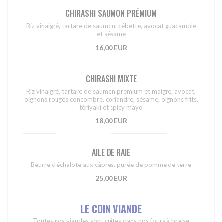
CHIRASHI SAUMON PRÉMIUM
Riz vinaigré, tartare de saumon, cébette, avocat guacamole
et sésame
16,00 EUR
CHIRASHI MIXTE
Riz vinaigré, tartare de saumon premium et maigre, avocat,
oignons rouges concombre, coriandre, sésame, oignons frits,
tériyaki et spicy mayo
18,00 EUR
AILE DE RAIE
Beurre d'échalote aux câpres, purée de pomme de terre
25,00 EUR
LE COIN VIANDE
Toutes nos viandes sont cuites dans nos fours à braise