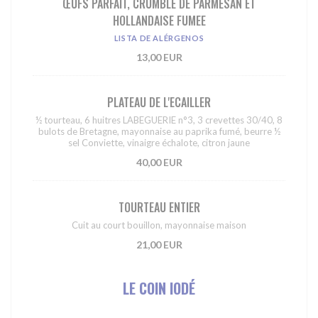
ŒUFS PARFAIT, CRUMBLE DE PARMESAN ET
HOLLANDAISE FUMEE
LISTA DE ALÉRGENOS
13,00 EUR
PLATEAU DE L'ECAILLER
½ tourteau, 6 huitres LABEGUERIE n°3, 3 crevettes 30/40, 8
bulots de Bretagne, mayonnaise au paprika fumé, beurre ½
sel Conviette, vinaigre échalote, citron jaune
40,00 EUR
TOURTEAU ENTIER
Cuit au court bouillon, mayonnaise maison
21,00 EUR
LE COIN IODÉ