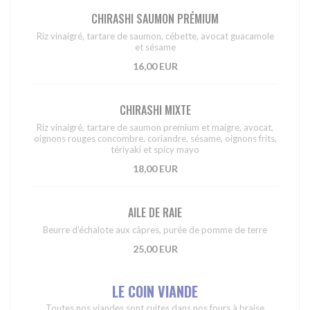
CHIRASHI SAUMON PRÉMIUM
Riz vinaigré, tartare de saumon, cébette, avocat guacamole
et sésame
16,00 EUR
CHIRASHI MIXTE
Riz vinaigré, tartare de saumon premium et maigre, avocat,
oignons rouges concombre, coriandre, sésame, oignons frits,
tériyaki et spicy mayo
18,00 EUR
AILE DE RAIE
Beurre d'échalote aux câpres, purée de pomme de terre
25,00 EUR
LE COIN VIANDE
Toutes nos viandes sont cuites dans nos fours à braise