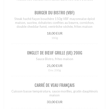
BURGER DU BISTRO (VBF)
Steak haché façon bouchère 150g VBF mayonnaise épicé
maison, sucrine, échalotes confites au beurre, cornichon,
double cheddar fumé, ventrêche séchée, frites maison
18,00 EUR
180g
ONGLET DE BŒUF GRILLE (UE) 200G
Sauce Bistro, frites maison
21,00 EUR
Env. 200g
CARRÉ DE VEAU FRANÇAIS
Cuisson basse température, sauce morilles, gratin dauphinois
maison
33,00 EUR