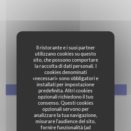
Il ristorante e i suoi partner
STAMPA
utilizzano cookies su questo
sito, che possono comportare
la raccolta di dati personali. I
cookies denominati
«necessari» sono obbligatori e
installati per impostazione
predefinita. Altri cookies
PRENOTA
opzionali richiedono il tuo
consenso. Questi cookies
opzionali servono per
analizzare la tua navigazione,
misurare l'audience del sito,
fornire funzionalità (ad