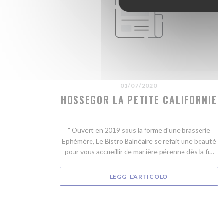
01/07/2020
HOSSEGOR LA PETITE CALIFORNIE
" Ouvert en 2019 sous la forme d'une brasserie
Ephémère, Le Bistro Balnéaire se refait une beauté
pour vous accueillir de manière pérenne dès la fin
juillet. Ce joli restaurant moderne, à l'architecture
Basco Landaise, disposera d'une salle à l'étage et
((APRE UNA NU
LEGGI L'ARTICOLO
d'une terrasse avec une vue panoramique sur le lac.
Nul doute que les couchers de soleil seront
grandioses. Avec sa cuisine ouverte et son
ambiance chaleureuse, on retrouvera le bar à sushis,