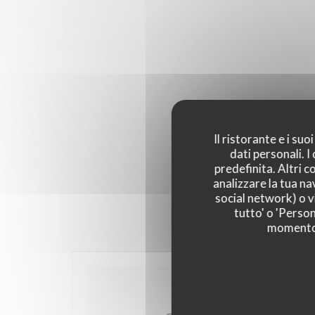
Il ristorante e i su
dati personali. 
predefinita. Altri 
analizzare la tua na
social network) o vi
tutto' o 'Person
momento c