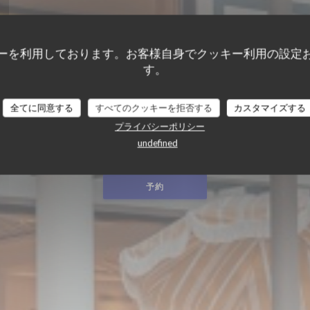
ーを利用しております。お客様自身でクッキー利用の設定
す。
全てに同意する
すべてのクッキーを拒否する
カスタマイズする
E
プライバシーポリシー
BRASSERIE - RESTAURANT
|
HOSSEGOR
undefined
予約