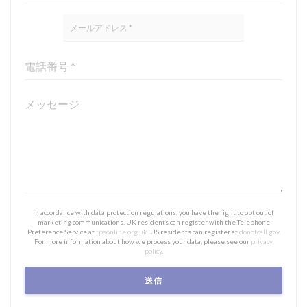
In accordance with data protection regulations, you have the right to opt out of
marketing communications. UK residents can register with the Telephone
Preference Service at
tpsonline.org.uk
. US residents can register at
donotcall.gov
.
For more information about how we process your data, please see our
privacy
policy
.