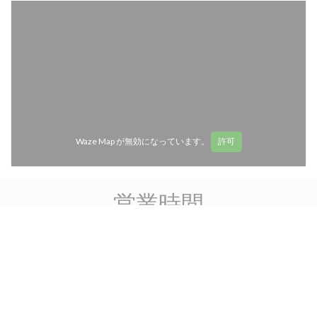
Waze Map が無効になっています。
許可
営業時間
access_time