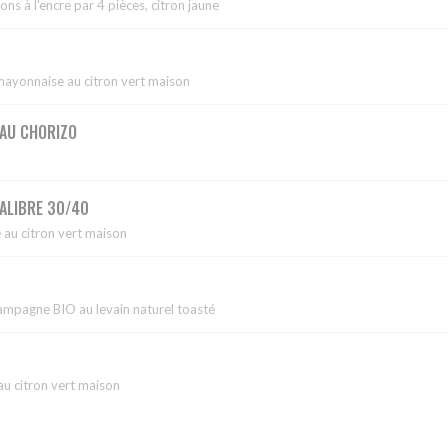
ns à l'encre par 4 pièces, citron jaune
mayonnaise au citron vert maison
 AU CHORIZO
CALIBRE 30/40
au citron vert maison
 campagne BIO au levain naturel toasté
 citron vert maison