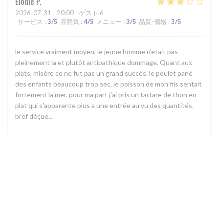
Elodie
P
2026-07-31
- 20:00 - ゲスト 6
サービス
:
3
/5
雰囲気
:
4
/5
メニュー
:
3
/5
品質-価格
:
3
/5
le service vraiment moyen, le jeune homme n'etait pas
pleinement la et plutôt antipathique dommage. Quant aux
plats, misère ce ne fut pas un grand succès. le poulet pané
des enfants beaucoup trop sec, le poisson de mon fils sentait
fortement la mer. pour ma part j'ai pris un tartare de thon en
plat qui s'apparente plus a une entrée au vu des quantités.
bref déçue...
1
2
3