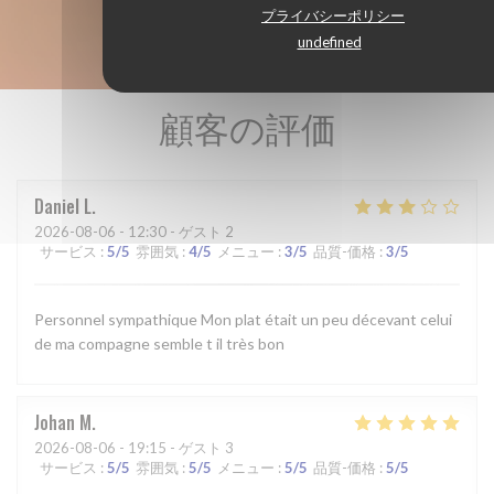
プライバシーポリシー
undefined
顧客の評価
Daniel
L
2026-08-06
- 12:30 - ゲスト 2
サービス
:
5
/5
雰囲気
:
4
/5
メニュー
:
3
/5
品質-価格
:
3
/5
Personnel sympathique Mon plat était un peu décevant celui
de ma compagne semble t il très bon
Johan
M
2026-08-06
- 19:15 - ゲスト 3
サービス
:
5
/5
雰囲気
:
5
/5
メニュー
:
5
/5
品質-価格
:
5
/5