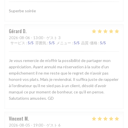
Superbe soirée
Gérard
D
2026-08-06
- 13:00 - ゲスト 3
サービス
:
5
/5
雰囲気
:
5
/5
メニュー
:
5
/5
品質-価格
:
5
/5
Je vous remercie de m’offrir la possibilité de partager mon
appréciation. Ayant annulé ma réservation à la suite d’un
empêchement il ne me reste que le regret de n’avoir pas
honoré vos plats. Mais je reviendrai. Il suffira juste de rappeler
à l’ordinateur qu’il ne sied pas à un client, désolé d’avoir
manqué ce pur moment de bonheur, ce qu’il en pense.
Salutations amusées. GD
Vincent
M
2026-08-05
- 19:00 - ゲスト 6