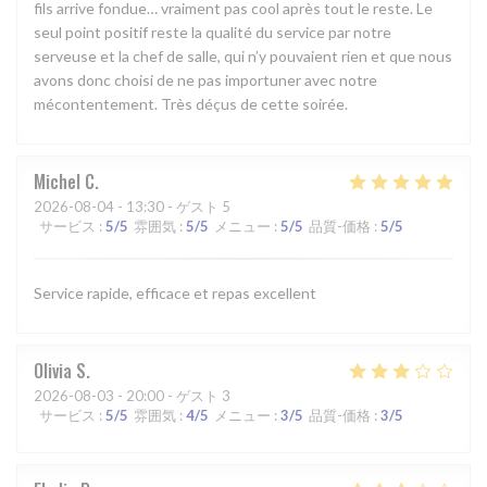
fils arrive fondue… vraiment pas cool après tout le reste. Le
seul point positif reste la qualité du service par notre
serveuse et la chef de salle, qui n’y pouvaient rien et que nous
avons donc choisi de ne pas importuner avec notre
mécontentement. Très déçus de cette soirée.
Michel
C
2026-08-04
- 13:30 - ゲスト 5
サービス
:
5
/5
雰囲気
:
5
/5
メニュー
:
5
/5
品質-価格
:
5
/5
Service rapide, efficace et repas excellent
Olivia
S
2026-08-03
- 20:00 - ゲスト 3
サービス
:
5
/5
雰囲気
:
4
/5
メニュー
:
3
/5
品質-価格
:
3
/5