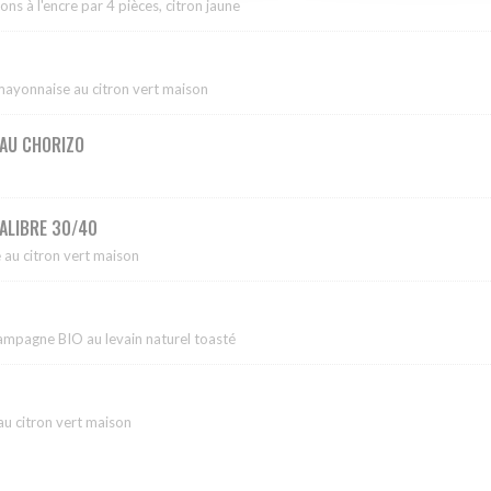
ns à l'encre par 4 pièces, citron jaune
mayonnaise au citron vert maison
 AU CHORIZO
CALIBRE 30/40
au citron vert maison
 campagne BIO au levain naturel toasté
 citron vert maison