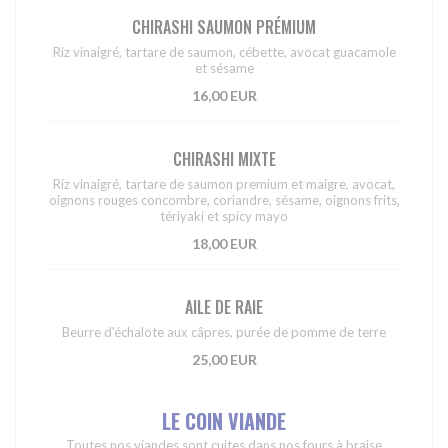
CHIRASHI SAUMON PRÉMIUM
Riz vinaigré, tartare de saumon, cébette, avocat guacamole
et sésame
16,00 EUR
CHIRASHI MIXTE
Riz vinaigré, tartare de saumon premium et maigre, avocat,
oignons rouges concombre, coriandre, sésame, oignons frits,
tériyaki et spicy mayo
18,00 EUR
AILE DE RAIE
Beurre d'échalote aux câpres, purée de pomme de terre
25,00 EUR
LE COIN VIANDE
Toutes nos viandes sont cuites dans nos fours à braise