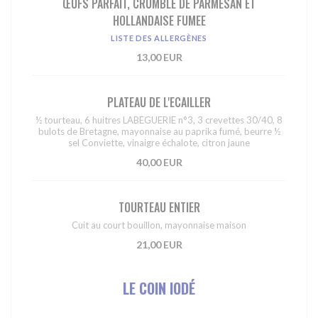
ŒUFS PARFAIT, CRUMBLE DE PARMESAN ET
HOLLANDAISE FUMEE
LISTE DES ALLERGÈNES
13,00 EUR
PLATEAU DE L'ECAILLER
½ tourteau, 6 huitres LABEGUERIE n°3, 3 crevettes 30/40, 8
bulots de Bretagne, mayonnaise au paprika fumé, beurre ½
sel Conviette, vinaigre échalote, citron jaune
40,00 EUR
TOURTEAU ENTIER
Cuit au court bouillon, mayonnaise maison
21,00 EUR
LE COIN IODÉ