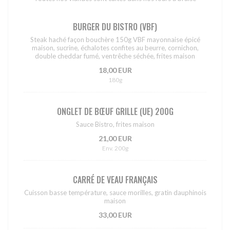
BURGER DU BISTRO (VBF)
Steak haché façon bouchère 150g VBF mayonnaise épicé
maison, sucrine, échalotes confites au beurre, cornichon,
double cheddar fumé, ventrêche séchée, frites maison
18,00 EUR
180g
ONGLET DE BŒUF GRILLE (UE) 200G
Sauce Bistro, frites maison
21,00 EUR
Env. 200g
CARRÉ DE VEAU FRANÇAIS
Cuisson basse température, sauce morilles, gratin dauphinois
maison
33,00 EUR