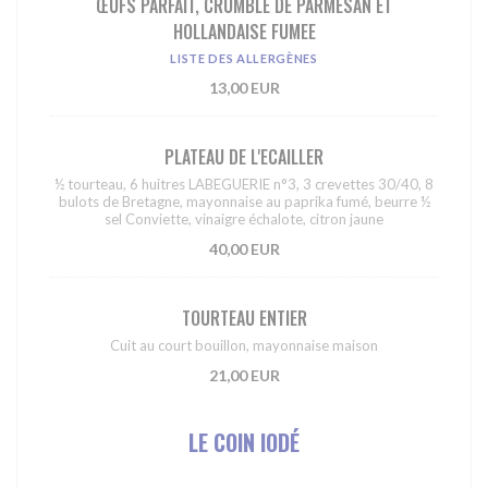
ŒUFS PARFAIT, CRUMBLE DE PARMESAN ET
HOLLANDAISE FUMEE
LISTE DES ALLERGÈNES
13,00 EUR
PLATEAU DE L'ECAILLER
½ tourteau, 6 huitres LABEGUERIE n°3, 3 crevettes 30/40, 8
bulots de Bretagne, mayonnaise au paprika fumé, beurre ½
sel Conviette, vinaigre échalote, citron jaune
40,00 EUR
TOURTEAU ENTIER
Cuit au court bouillon, mayonnaise maison
21,00 EUR
LE COIN IODÉ