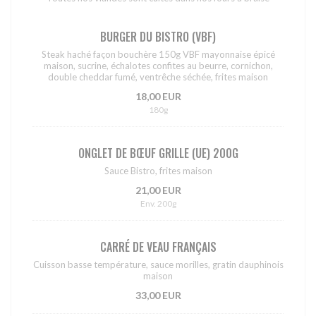
BURGER DU BISTRO (VBF)
Steak haché façon bouchère 150g VBF mayonnaise épicé
maison, sucrine, échalotes confites au beurre, cornichon,
double cheddar fumé, ventrêche séchée, frites maison
18,00 EUR
180g
ONGLET DE BŒUF GRILLE (UE) 200G
Sauce Bistro, frites maison
21,00 EUR
Env. 200g
CARRÉ DE VEAU FRANÇAIS
Cuisson basse température, sauce morilles, gratin dauphinois
maison
33,00 EUR