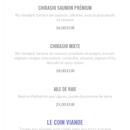
CHIRASHI SAUMON PRÉMIUM
Riz vinaigré, tartare de saumon, cébette, avocat guacamole
et sésame
16,00 EUR
CHIRASHI MIXTE
Riz vinaigré, tartare de saumon premium et maigre, avocat,
oignons rouges concombre, coriandre, sésame, oignons frits,
tériyaki et spicy mayo
18,00 EUR
AILE DE RAIE
Beurre d'échalote aux câpres, purée de pomme de terre
25,00 EUR
LE COIN VIANDE
Toutes nos viandes sont cuites dans nos fours à braise