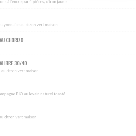
ns à l'encre par 4 pièces, citron jaune
mayonnaise au citron vert maison
 AU CHORIZO
CALIBRE 30/40
au citron vert maison
 campagne BIO au levain naturel toasté
 citron vert maison