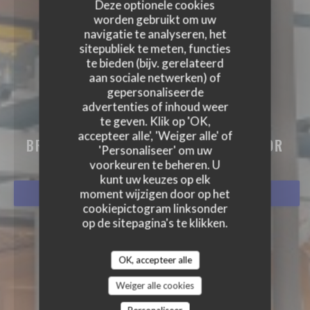
Deze optionele cookies
worden gebruikt om uw
navigatie te analyseren, het
sitepubliek te meten, functies
te bieden (bijv. gerelateerd
aan sociale netwerken) of
gepersonaliseerde
advertenties of inhoud weer
te geven. Klik op 'OK,
BISTRO BALNÉAIRE
accepteer alle', 'Weiger alle' of
BRASSERIE - RESTAURANT
|
HOSSEGOR
'Personaliseer' om uw
voorkeuren te beheren. U
kunt uw keuzes op elk
moment wijzigen door op het
RESERVEER EEN TAFEL
cookiepictogram linksonder
op de sitepagina's te klikken.
OK, accepteer alle
Weiger alle cookies