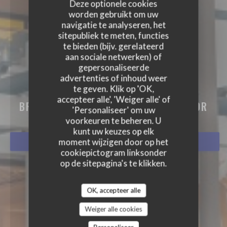
Deze optionele cookies
worden gebruikt om uw
navigatie te analyseren, het
sitepubliek te meten, functies
te bieden (bijv. gerelateerd
aan sociale netwerken) of
gepersonaliseerde
advertenties of inhoud weer
te geven. Klik op 'OK,
BISTRO BALNÉAIRE
accepteer alle', 'Weiger alle' of
BRASSERIE - RESTAURANT
|
HOSSEGOR
'Personaliseer' om uw
voorkeuren te beheren. U
kunt uw keuzes op elk
moment wijzigen door op het
RESERVEER EEN TAFEL
cookiepictogram linksonder
op de sitepagina's te klikken.
OK, accepteer alle
Weiger alle cookies