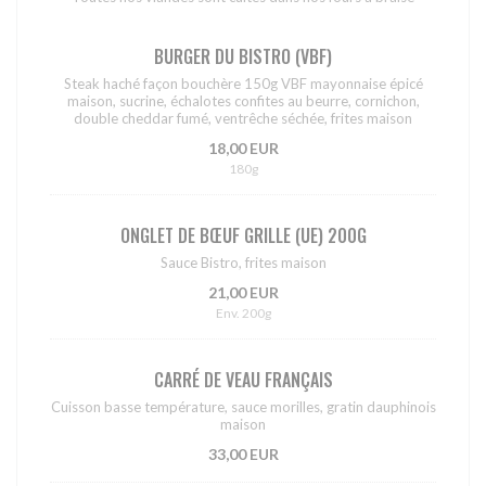
BURGER DU BISTRO (VBF)
Steak haché façon bouchère 150g VBF mayonnaise épicé
maison, sucrine, échalotes confites au beurre, cornichon,
double cheddar fumé, ventrêche séchée, frites maison
18,00 EUR
180g
ONGLET DE BŒUF GRILLE (UE) 200G
Sauce Bistro, frites maison
21,00 EUR
Env. 200g
CARRÉ DE VEAU FRANÇAIS
Cuisson basse température, sauce morilles, gratin dauphinois
maison
33,00 EUR