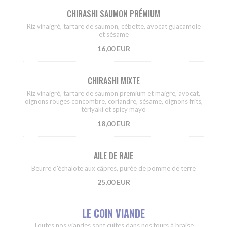
CHIRASHI SAUMON PRÉMIUM
Riz vinaigré, tartare de saumon, cébette, avocat guacamole
et sésame
16,00 EUR
CHIRASHI MIXTE
Riz vinaigré, tartare de saumon premium et maigre, avocat,
oignons rouges concombre, coriandre, sésame, oignons frits,
tériyaki et spicy mayo
18,00 EUR
AILE DE RAIE
Beurre d'échalote aux câpres, purée de pomme de terre
25,00 EUR
LE COIN VIANDE
Toutes nos viandes sont cuites dans nos fours à braise