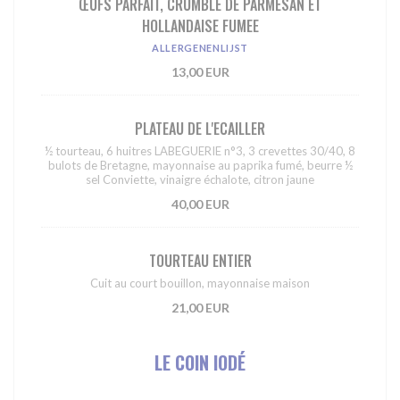
ŒUFS PARFAIT, CRUMBLE DE PARMESAN ET
HOLLANDAISE FUMEE
ALLERGENENLIJST
13,00 EUR
PLATEAU DE L'ECAILLER
½ tourteau, 6 huitres LABEGUERIE n°3, 3 crevettes 30/40, 8
bulots de Bretagne, mayonnaise au paprika fumé, beurre ½
sel Conviette, vinaigre échalote, citron jaune
40,00 EUR
TOURTEAU ENTIER
Cuit au court bouillon, mayonnaise maison
21,00 EUR
LE COIN IODÉ