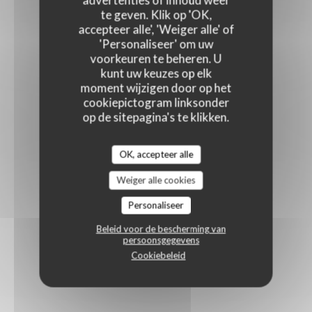
advertenties of inhoud weer
te geven. Klik op 'OK,
accepteer alle', 'Weiger alle' of
'Personaliseer' om uw
voorkeuren te beheren. U
kunt uw keuzes op elk
moment wijzigen door op het
cookiepictogram linksonder
op de sitepagina's te klikken.
OK, accepteer alle
Weiger alle cookies
Personaliseer
Beleid voor de bescherming van
persoonsgegevens
Cookiebeleid