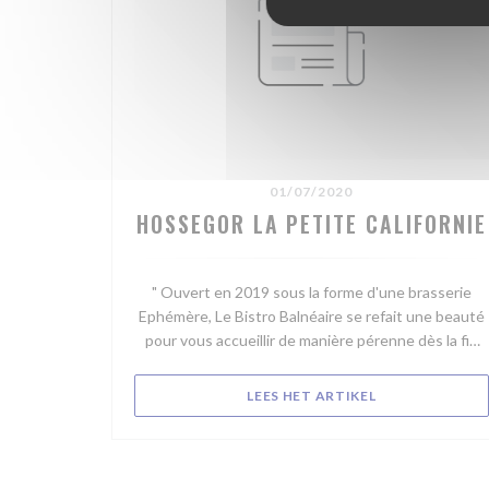
01/07/2020
HOSSEGOR LA PETITE CALIFORNIE
" Ouvert en 2019 sous la forme d'une brasserie
Ephémère, Le Bistro Balnéaire se refait une beauté
pour vous accueillir de manière pérenne dès la fin
juillet. Ce joli restaurant moderne, à l'architecture
Basco Landaise, disposera d'une salle à l'étage et
((OPENT IN EEN
LEES HET ARTIKEL
d'une terrasse avec une vue panoramique sur le lac.
Nul doute que les couchers de soleil seront
grandioses. Avec sa cuisine ouverte et son
ambiance chaleureuse, on retrouvera le bar à sushis,