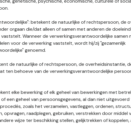
gische, genetische, psychische, economische, culturele of socia
soon.
twoordelijke": betekent de natuurlijke of rechtspersoon, de o
ander orgaan die/dat alleen of samen met anderen de doelein
 vaststelt. Wanneer de verwerkingsverantwoordelijke samen
len voor de verwerking vaststelt, wordt hij/zij "gezamenlijk
woordelijke" genoemd.
kent de natuurlijke of rechtspersoon, de overheidsinstantie, d
dat ten behoeve van de verwerkingsverantwoordelijke perso
tekent elke bewerking of elk geheel van bewerkingen met betre
f een geheel van persoonsgegevens, al dan niet uitgevoerd 
rocedés, zoals het verzamelen, vastleggen, ordenen, structu
en, opvragen, raadplegen, gebruiken, verstrekken door middel
ndere wijze ter beschikking stellen, gelijktrekken of koppelen