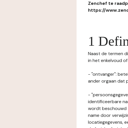
Zenchef te raadpl
https://www.zenc
1 Defin
Naast de termen die
in het enkelvoud o
- "ontvanger": bete
ander orgaan dat p
- "persoonsgegeven
identificeerbare na
wordt beschouwd ee
name door verwijzi
locatiegegevens, ee