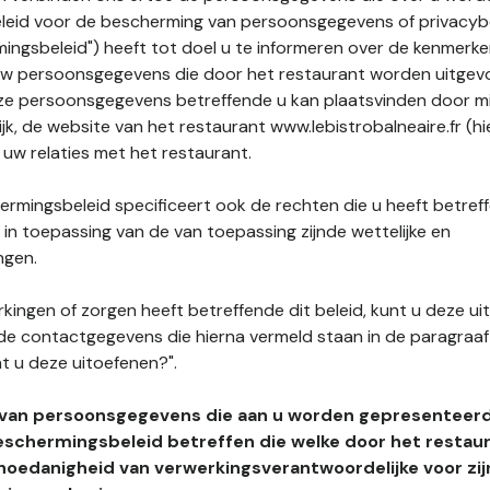
leid voor de bescherming van persoonsgegevens of privacybe
ngsbeleid") heeft tot doel u te informeren over de kenmerke
uw persoonsgegevens die door het restaurant worden uitgev
e persoonsgegevens betreffende u kan plaatsvinden door mid
ijk, de website van het restaurant www.lebistrobalneaire.fr (hi
 uw relaties met het restaurant.
rmingsbeleid specificeert ook de rechten die u heeft betref
n toepassing van de van toepassing zijnde wettelijke en
ngen.
kingen of zorgen heeft betreffende dit beleid, kunt u deze ui
de contactgegevens die hierna vermeld staan in de paragraaf 
t u deze uitoefenen?".
 van persoonsgegevens die aan u worden gepresenteer
eschermingsbeleid betreffen die welke door het restau
hoedanigheid van verwerkingsverantwoordelijke voor zij