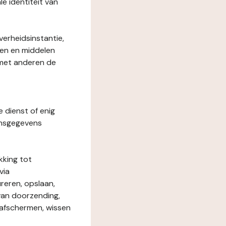
le identiteit van
verheidsinstantie,
den en middelen
 met anderen de
e dienst of enig
onsgegevens
kking tot
via
reren, opslaan,
 van doorzending,
, afschermen, wissen