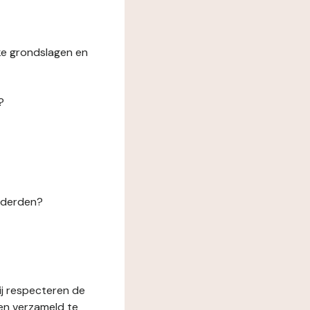
ke grondslagen en
?
n derden?
ij respecteren de
en verzameld te