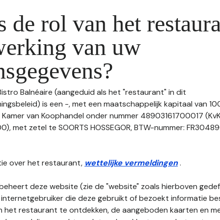
s de rol van het restaura
werking van uw
nsgegevens?
Bistro Balnéaire (aangeduid als het "restaurant" in dit
gsbeleid) is een -, met een maatschappelijk kapitaal van 10
de Kamer van Koophandel onder nummer 48903161700017 (K
met zetel te SOORTS HOSSEGOR, BTW-nummer: FR3048903161
ie over het restaurant,
wettelijke vermeldingen
.
beheert deze website (zie de "website" zoals hierboven gedefi
 internetgebruiker die deze gebruikt of bezoekt informatie be
an het restaurant te ontdekken, de aangeboden kaarten en men