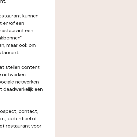
nt.
restaurant kunnen
t en/of een
t restaurant een
enkbonnen"
den, maar ook om
staurant.
at stellen content
ze netwerken
 sociale netwerken
t daadwerkelijk een
rospect, contact,
ent, potentieel of
het restaurant voor