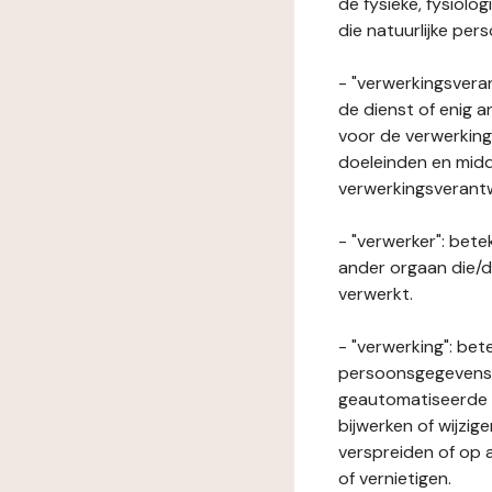
de fysieke, fysiolo
die natuurlijke per
- "verwerkingsveran
de dienst of enig 
voor de verwerking
doeleinden en midde
verwerkingsverant
- "verwerker": bete
ander orgaan die/
verwerkt.
- "verwerking": be
persoonsgegevens o
geautomatiseerde p
bijwerken of wijzig
verspreiden of op a
of vernietigen.