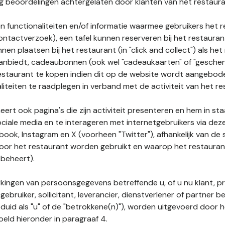
nog beoordelingen achtergelaten door klanten van het restaura
n functionaliteiten en/of informatie waarmee gebruikers het 
ontactverzoek), een tafel kunnen reserveren bij het restauran
nnen plaatsen bij het restaurant (in "click and collect") als he
 aanbiedt, cadeaubonnen (ook wel "cadeaukaarten" of "gesch
estaurant te kopen indien dit op de website wordt aangebo
liteiten te raadplegen in verband met de activiteit van het re
ert ook pagina's die zijn activiteit presenteren en hem in sta
ociale media en te interageren met internetgebruikers via de
book, Instagram en X (voorheen "Twitter"), afhankelijk van de
door het restaurant worden gebruikt en waarop het restauran
 beheert).
ingen van persoonsgegevens betreffende u, of u nu klant, p
gebruiker, sollicitant, leverancier, dienstverlener of partner b
duid als "u" of de "betrokkene(n)"), worden uitgevoerd door 
eld hieronder in paragraaf 4.