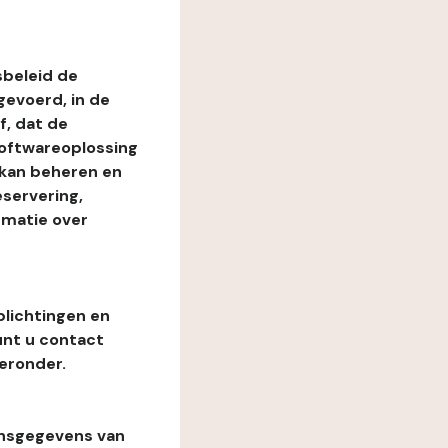
beleid de
evoerd, in de
, dat de
softwareoplossing
 kan beheren en
eservering,
rmatie over
plichtingen en
unt u contact
eronder.
onsgegevens van