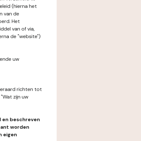
leid (hierna het
n van de
oerd. Het
del van of via,
erna de "website")
fende uw
teraard richten tot
"Wat zijn uw
d en beschreven
rant worden
n eigen