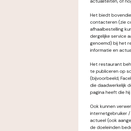
actualiteiten, of 
Het biedt bovendie
contacteren (zie c
afhaalbestelling ku
dergelijke service
genoemd) bij het r
informatie en actua
Het restaurant behe
te publiceren op s
(bijvoorbeeld, Face
die daadwerkelijk 
pagina heeft die hij
Ook kunnen verwerk
internetgebruiker / 
actueel (ook aange
de doeleinden bedo