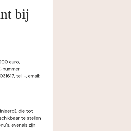
nt bij
000 euro,
vK-nummer
7, tel: -, email:
nieerd), die tot
schikbaar te stellen
u's, evenals zijn