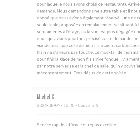
pour laquelle nous avons choisi ce restaurant). Arri
demandé. Nous demandons une autre table et il nous e
donné que nous avions également réservé l’une de ces t
seule table proposée en remplacement se situant à l’i
sont amenés à l’étage, où la vue est plus dégagée enc
nous qui avions pourtant précisé cette demande lors d
viande ainsi que celle de mon fils étaient carbonisé
fils n’y a d’ailleurs pas touché. Le mocktail de mon
pour finir la glace de mon fils arrive fondue… vraiment 
par notre serveuse et la chef de salle, qui n’y pouva
mécontentement. Très déçus de cette soirée.
Michel
C
2026-08-04
- 13:30 - Couverts 5
Service rapide, efficace et repas excellent