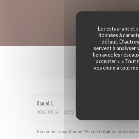
Le restaurant et s
données à caractèr
défaut. D'autres
servent à analyser v
lien avec les réseau
accepter », « Tout
vos choix à tout mo
Les a
Daniel
L
2026-08-06
- 12:30 - Couverts 2
Personnel sympathique Mon plat était un peu déceva