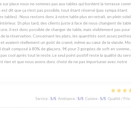
vés sur place nous ne sommes pas aux tables qui bordent la terrasse com
st dit que ça n’est pas possible, tout étant réservé (pas sympa étant
ables) . Nous restons donc à notre table plus en retrait, en plein soleil,
ntérieur. 1h plus tard, des clients juste à face de nous changent de tabl
ore. Il est donc possible de changer de table, mais visiblement pas pour
e la réservation. Concernant les plats, les quantités sont assez petite
es et avaient réellement un goût de cramé, même au cœur de la viande. M
 mari était composé à 80% de glaçons. 9€ pour 3 gorgées de soft en somme
pas cool après tout le reste. Le seul point positif reste la qualité du serv
ient rien et que nous avons donc choisi de ne pas importuner avec notre
Service
:
5
/5
Ambiance
:
5
/5
Cuisine
:
5
/5
Qualité / Prix