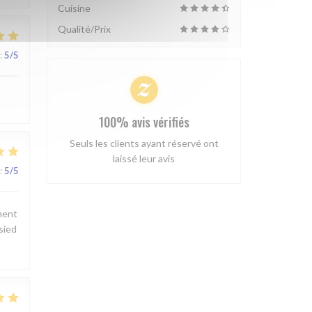
Cuisine
Qualité/Prix
:
5
/5
100% avis vérifiés
Seuls les clients ayant réservé ont
laissé leur avis
:
5
/5
ement
 sied