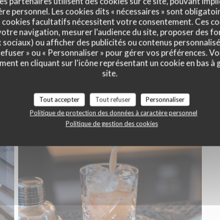
es partenaires utilisent des cookies sur ce site, pouvant impli
e personnel. Les cookies dits « nécessaires » sont obligatoir
 cookies facultatifs nécessitent votre consentement. Ces co
otre navigation, mesurer l'audience du site, proposer des fon
x sociaux) ou afficher des publicités ou contenus personnalisé
 refuser » ou « Personnaliser » pour gérer vos préférences. V
ment en cliquant sur l'icône représentant un cookie en bas à
site.
Notre cuisine
Tout accepter
Tout refuser
Personnaliser
Politique de protection des données à caractère personnel
Politique de gestion des cookies