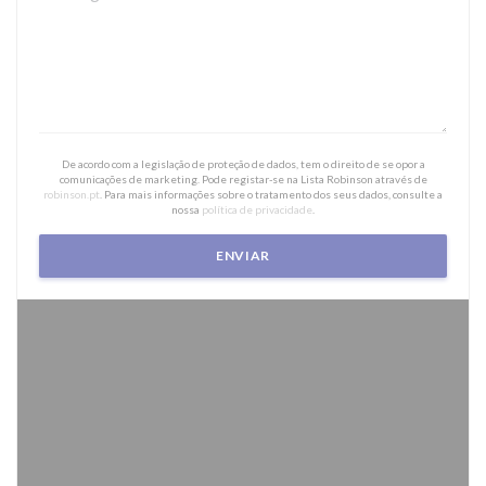
De acordo com a legislação de proteção de dados, tem o direito de se opor a
comunicações de marketing. Pode registar-se na Lista Robinson através de
robinson.pt
. Para mais informações sobre o tratamento dos seus dados, consulte a
nossa
política de privacidade
.