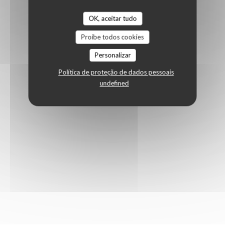
OK, aceitar tudo
Proíbe todos cookies
Personalizar
Política de proteção de dados pessoais
undefined