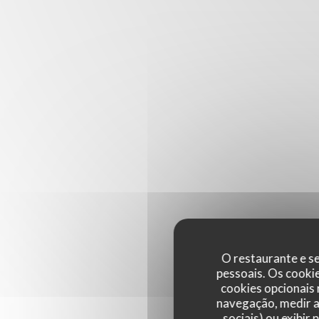
O restaurante e se
pessoais. Os cooki
cookies opcionais
navegação, medir a 
sociais) ou exibir