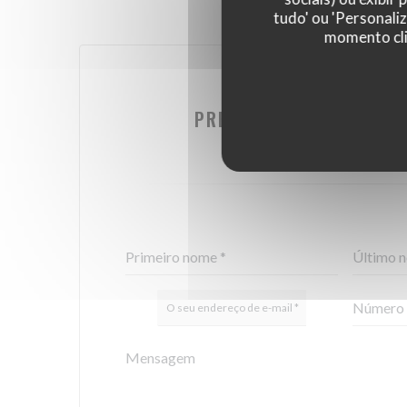
tudo' ou 'Personali
momento cli
DESEJA CONTACTAR
PREENCHA O FORMULÁRI