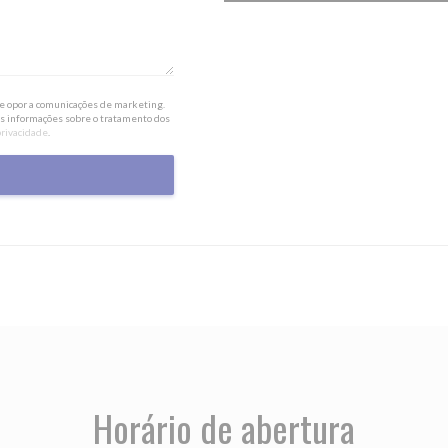
 se opor a comunicações de marketing.
is informações sobre o tratamento dos
privacidade
.
Horário de abertura