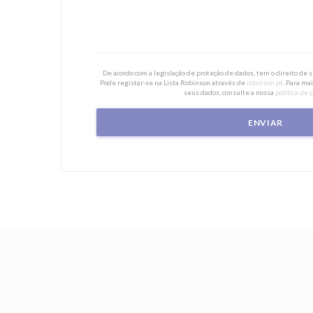
De acordo com a legislação de proteção de dados, tem o direito de
Pode registar-se na Lista Robinson através de
robinson.pt
. Para ma
seus dados, consulte a nossa
política de 