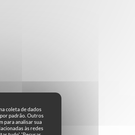
 na coleta de dados
 por padrão. Outros
 para analisar sua
elacionadas às redes
tar tudo', 'Recusar