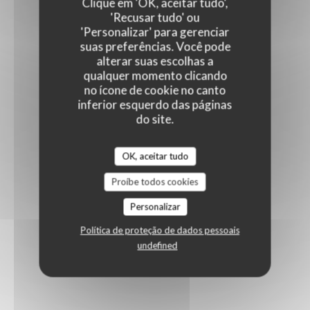
Clique em 'OK, aceitar tudo',
'Recusar tudo' ou
'Personalizar' para gerenciar
suas preferências. Você pode
alterar suas escolhas a
qualquer momento clicando
no ícone de cookie no canto
inferior esquerdo das páginas
do site.
OK, aceitar tudo
Proíbe todos cookies
Personalizar
Política de proteção de dados pessoais
undefined