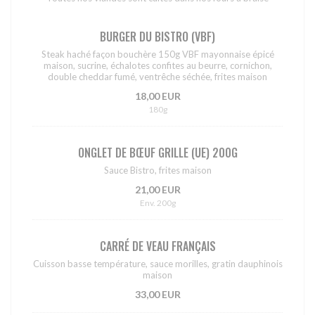
BURGER DU BISTRO (VBF)
Steak haché façon bouchère 150g VBF mayonnaise épicé
maison, sucrine, échalotes confites au beurre, cornichon,
double cheddar fumé, ventrêche séchée, frites maison
18,00 EUR
180g
ONGLET DE BŒUF GRILLE (UE) 200G
Sauce Bistro, frites maison
21,00 EUR
Env. 200g
CARRÉ DE VEAU FRANÇAIS
Cuisson basse température, sauce morilles, gratin dauphinois
maison
33,00 EUR