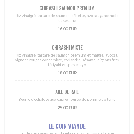
CHIRASHI SAUMON PRÉMIUM
Riz vinaigré, tartare de saumon, cébette, avocat guacamole
et sésame
16,00 EUR
CHIRASHI MIXTE
Riz vinaigré, tartare de saumon premium et maigre, avocat,
oignons rouges concombre, coriandre, sésame, oignons frits,
tériyaki et spicy mayo
18,00 EUR
AILE DE RAIE
Beurre d'échalote aux câpres, purée de pomme de terre
25,00 EUR
LE COIN VIANDE
Toutes nos viandes sont cuites dans nos fours à braise