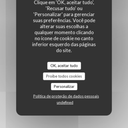
Clique em 'OK, aceitar tudo',
'Recusar tudo' ou
'Personalizar' para gerenciar
suas preferências. Você pode
alterar suas escolhas a
qualquer momento clicando
no ícone de cookie no canto
inferior esquerdo das páginas
do site.
OK, aceitar tudo
Proíbe todos cookies
Personalizar
Política de proteção de dados pessoais
undefined