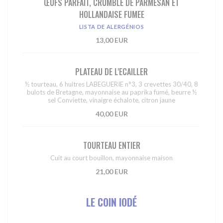
ŒUFS PARFAIT, CRUMBLE DE PARMESAN ET
HOLLANDAISE FUMEE
LISTA DE ALERGÉNIOS
13,00 EUR
PLATEAU DE L'ECAILLER
½ tourteau, 6 huitres LABEGUERIE n°3, 3 crevettes 30/40, 8
bulots de Bretagne, mayonnaise au paprika fumé, beurre ½
sel Conviette, vinaigre échalote, citron jaune
40,00 EUR
TOURTEAU ENTIER
Cuit au court bouillon, mayonnaise maison
21,00 EUR
LE COIN IODÉ