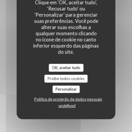
Clique em 'OK, aceitar tudo',
'Recusar tudo' ou
'Personalizar' para gerenciar
suas preferências. Você pode
alterar suas escolhas a
qualquer momento clicando
no ícone de cookie no canto
inferior esquerdo das páginas
do site.
OK, aceitar tudo
Proíbe todos cookies
Personalizar
Política de proteção de dados pessoais
undefined