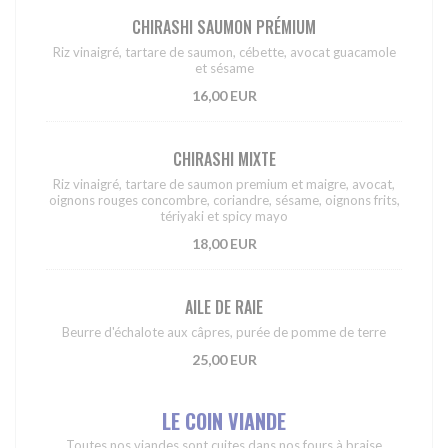
CHIRASHI SAUMON PRÉMIUM
Riz vinaigré, tartare de saumon, cébette, avocat guacamole
et sésame
16,00 EUR
CHIRASHI MIXTE
Riz vinaigré, tartare de saumon premium et maigre, avocat,
oignons rouges concombre, coriandre, sésame, oignons frits,
tériyaki et spicy mayo
18,00 EUR
AILE DE RAIE
Beurre d'échalote aux câpres, purée de pomme de terre
25,00 EUR
LE COIN VIANDE
Toutes nos viandes sont cuites dans nos fours à braise