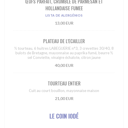
ŒUFS PARFAIT, CRUMBLE DE PARMESAN ET
HOLLANDAISE FUMEE
LISTA DE ALERGÉNIOS
13,00 EUR
PLATEAU DE L'ECAILLER
½ tourteau, 6 huitres LABEGUERIE n°3, 3 crevettes 30/40, 8
bulots de Bretagne, mayonnaise au paprika fumé, beurre ½
sel Conviette, vinaigre échalote, citron jaune
40,00 EUR
TOURTEAU ENTIER
Cuit au court bouillon, mayonnaise maison
21,00 EUR
LE COIN IODÉ