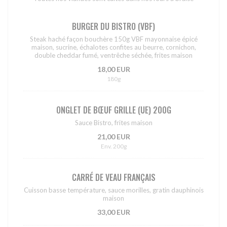
BURGER DU BISTRO (VBF)
Steak haché façon bouchère 150g VBF mayonnaise épicé
maison, sucrine, échalotes confites au beurre, cornichon,
double cheddar fumé, ventrêche séchée, frites maison
18,00 EUR
180g
ONGLET DE BŒUF GRILLE (UE) 200G
Sauce Bistro, frites maison
21,00 EUR
Env. 200g
CARRÉ DE VEAU FRANÇAIS
Cuisson basse température, sauce morilles, gratin dauphinois
maison
33,00 EUR