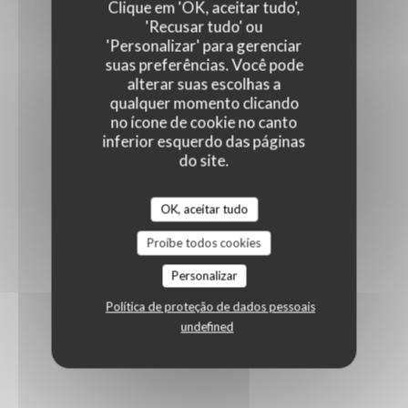
Clique em 'OK, aceitar tudo',
'Recusar tudo' ou
'Personalizar' para gerenciar
suas preferências. Você pode
alterar suas escolhas a
qualquer momento clicando
no ícone de cookie no canto
inferior esquerdo das páginas
do site.
OK, aceitar tudo
Proíbe todos cookies
Personalizar
Política de proteção de dados pessoais
undefined