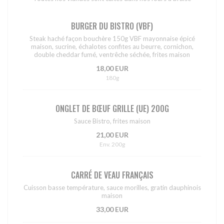
BURGER DU BISTRO (VBF)
Steak haché façon bouchère 150g VBF mayonnaise épicé
maison, sucrine, échalotes confites au beurre, cornichon,
double cheddar fumé, ventrêche séchée, frites maison
18,00 EUR
180g
ONGLET DE BŒUF GRILLE (UE) 200G
Sauce Bistro, frites maison
21,00 EUR
Env. 200g
CARRÉ DE VEAU FRANÇAIS
Cuisson basse température, sauce morilles, gratin dauphinois
maison
33,00 EUR