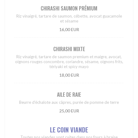
CHIRASHI SAUMON PRÉMIUM
Riz vinaigré, tartare de saumon, cébette, avocat guacamole
et sésame
16,00 EUR
CHIRASHI MIXTE
Riz vinaigré, tartare de saumon premium et maigre, avocat,
oignons rouges concombre, coriandre, sésame, oignons frits,
tériyaki et spicy mayo
18,00 EUR
AILE DE RAIE
Beurre d'échalote aux câpres, purée de pomme de terre
25,00 EUR
LE COIN VIANDE
Toutes nos viandes sont cuites dans nos fours à braise