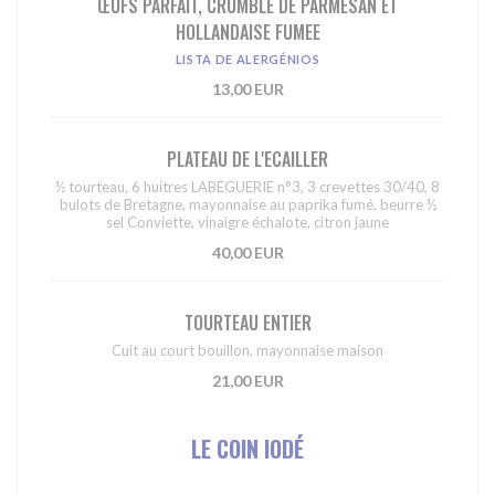
ŒUFS PARFAIT, CRUMBLE DE PARMESAN ET
HOLLANDAISE FUMEE
LISTA DE ALERGÉNIOS
13,00 EUR
PLATEAU DE L'ECAILLER
½ tourteau, 6 huitres LABEGUERIE n°3, 3 crevettes 30/40, 8
bulots de Bretagne, mayonnaise au paprika fumé, beurre ½
sel Conviette, vinaigre échalote, citron jaune
40,00 EUR
TOURTEAU ENTIER
Cuit au court bouillon, mayonnaise maison
21,00 EUR
LE COIN IODÉ