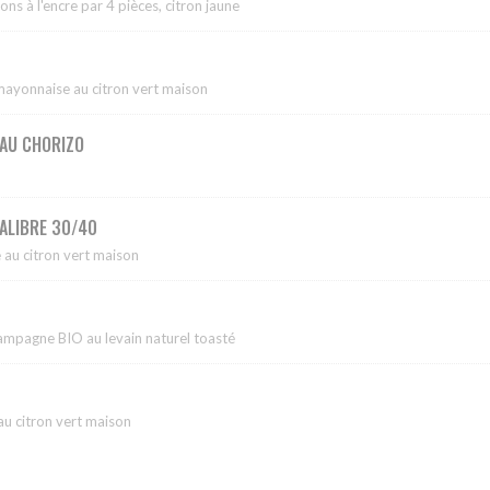
ns à l'encre par 4 pièces, citron jaune
mayonnaise au citron vert maison
 AU CHORIZO
CALIBRE 30/40
au citron vert maison
 campagne BIO au levain naturel toasté
 citron vert maison