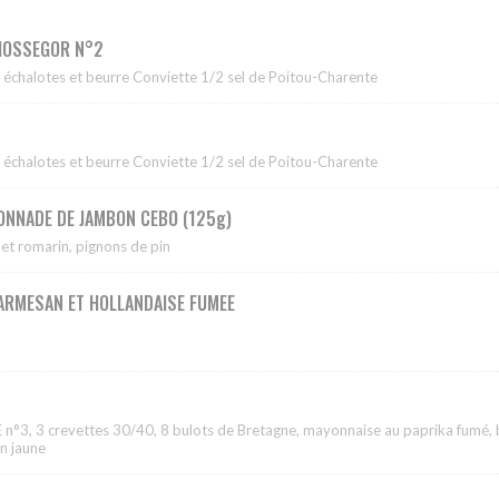
 HOSSEGOR N°2
 échalotes et beurre Conviette 1/2 sel de Poitou-Charente
 échalotes et beurre Conviette 1/2 sel de Poitou-Charente
FONNADE DE JAMBON CEBO (125g)
 et romarin, pignons de pin
ARMESAN ET HOLLANDAISE FUMEE
 n°3, 3 crevettes 30/40, 8 bulots de Bretagne, mayonnaise au paprika fumé, 
on jaune