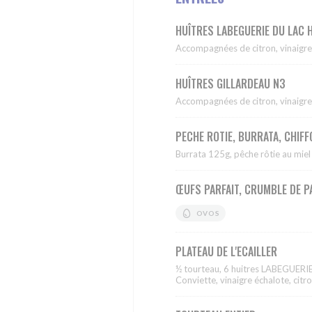
HUÎTRES LABEGUERIE DU LAC
Accompagnées de citron, vinaigre
HUÎTRES GILLARDEAU N3
Accompagnées de citron, vinaigre
PECHE ROTIE, BURRATA, CHIF
Burrata 125g, pêche rôtie au miel
ŒUFS PARFAIT, CRUMBLE DE P
OVOS
PLATEAU DE L'ECAILLER
½ tourteau, 6 huitres LABEGUERIE
Conviette, vinaigre échalote, citr