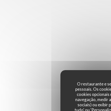
O restaurante e se
pessoais. Os cooki
cookies opcionais
navegação, medir a 
sociais) ou exibir
tudo' ou 'Personali