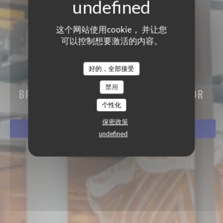
这个网站使用cookie， 并让您
可以控制想要激活的内容。
好的，全部接受
BISTRO BALNÉAIRE
禁用
BRASSERIE - RESTAURANT
|
HOSSEGOR
个性化
保密政策
预订餐位
undefined