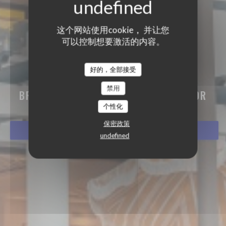
这个网站使用cookie， 并让您
可以控制想要激活的内容。
好的，全部接受
BISTRO BALNÉAIRE
禁用
BRASSERIE - RESTAURANT
|
HOSSEGOR
个性化
保密政策
预订餐位
undefined