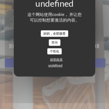
这个网站使用cookie， 并让您
可以控制想要激活的内容。
好的，全部接受
BISTRO BALNÉAIRE
禁用
BRASSERIE - RESTAURANT
|
HOSSEGOR
个性化
保密政策
预订餐位
undefined