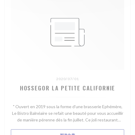
2020/07/01
HOSSEGOR LA PETITE CALIFORNIE
" Ouvert en 2019 sous la forme d'une brasserie Ephémère,
Le Bistro Balnéaire se refait une beauté pour vous accueillir
de manière pérenne dès la fin juillet. Ce joli restaurant
moderne, à l'architecture Basco Landaise, disposera d'une
salle à l'étage et d'une terrasse avec une vue panoramique
((在新窗口中打开))