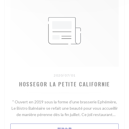
2020/07/01
HOSSEGOR LA PETITE CALIFORNIE
" Ouvert en 2019 sous la forme d'une brasserie Ephémère,
Le Bistro Balnéaire se refait une beauté pour vous accueillir
de manière pérenne dès la fin juillet. Ce joli restaurant
moderne, à l'architecture Basco Landaise, disposera d'une
salle à l'étage et d'une terrasse avec une vue panoramique
((在新窗口中打开))